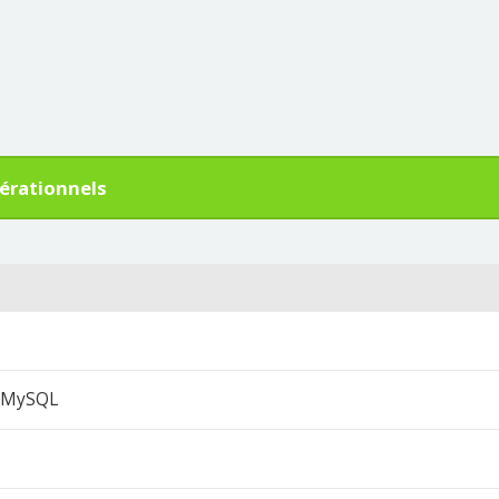
érationnels
s MySQL