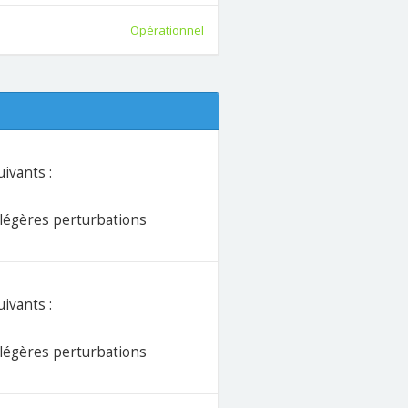
Opérationnel
ivants :
e légères perturbations
ivants :
e légères perturbations